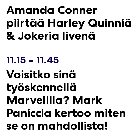
Amanda Conner
16.05.2026
16.05.2026
piirtää Harley Quinniä
& Jokeria livenä
11.15 – 11.45
Voisitko sinä
työskennellä
Marvelilla? Mark
Paniccia kertoo miten
se on mahdollista!