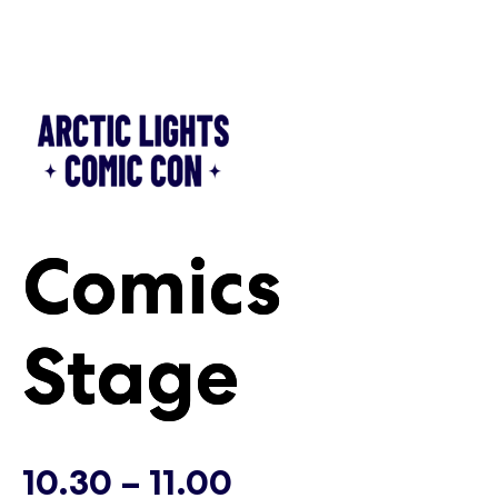
Siirry
sisältöön
Comics
Comics
Stage
Stage
Lauantai
Lauantai
10.30 – 11.00