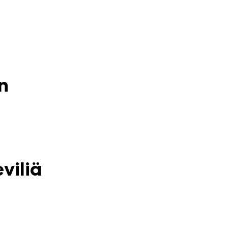
n
viliä