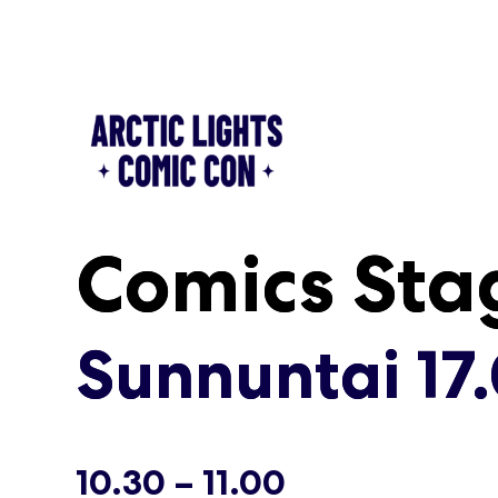
Siirry
sisältöön
Comics Sta
Comics Sta
Sunnuntai 17
Sunnuntai 17
10.30 – 11.00