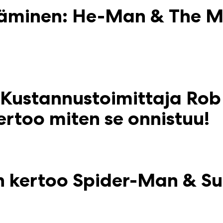
rtäminen: He-Man & The M
 Kustannustoimittaja Rob
rtoo miten se onnistuu!
n kertoo Spider-Man & 