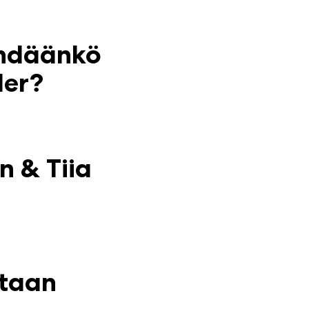
nähdäänkö
der?
n & Tiia
staan