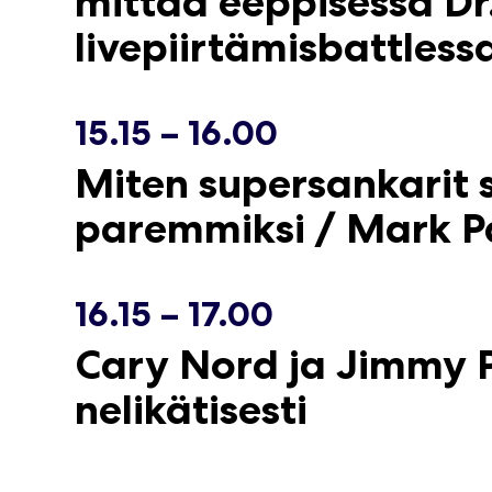
mittaa eeppisessä Dr.
livepiirtämisbattless
15.15 – 16.00
Miten supersankarit
paremmiksi / Mark Pa
16.15 – 17.00
Cary Nord ja Jimmy P
nelikätisesti