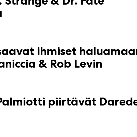
 Strange & Dr. Fate
a
 saavat ihmiset haluamaa
niccia & Rob Levin
almiotti piirtävät Darede