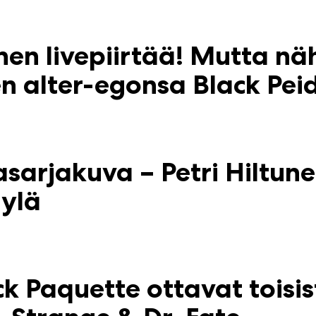
anen livepiirtää! Mutta 
en alter-egonsa Black Pei
sarjakuva – Petri Hiltune
lylä
k Paquette ottavat toisi