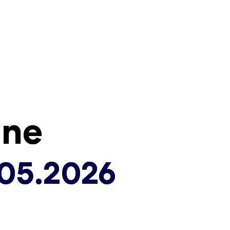
one
one
.05.2026
.05.2026