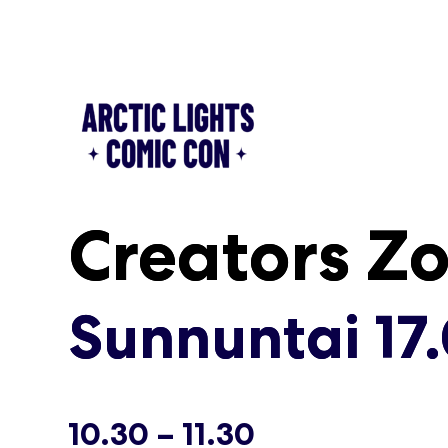
Siirry
sisältöön
Creators Z
Creators Z
Sunnuntai 17
Sunnuntai 17
10.30 – 11.30