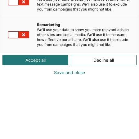
sekä oheistuotteita. Toimimme Nintendon uusien
text message campaigns. We'll also use it to exclude
you from campaigns that you might not like.
tuotteiden jälleenmyyjänä. Game Overissa on
myynnissä valikoima retropelejä ja tuotteita. Game
Over on mukana useissa eri tapahtumissa
Remarketing
We'll use your data to show you more relevant ads on
myymässä tuotteitaan. esim. animetapahtumat,
other sites and social media. We'll use it to measure
pelitapahtumat.Pokemonkortit.Ostamme vanhat
how effective our ads are. We'll also use it to exclude
retropelisi ja pelikonsolisi ympäri Suomen! Kyselyä
you from campaigns that you might not like.
voit laittaa Sähköpostilla tai soittamalla meille!
Accept all
Decline all
Save and close