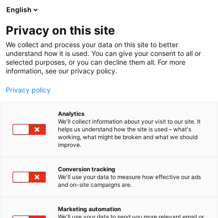
Siirry
English
sisältöön
Privacy on this site
We collect and process your data on this site to better
understand how it is used. You can give your consent to all or
selected purposes, or you can decline them all. For more
information, see our privacy policy.
Privacy policy
Analytics
T
Pelikonsolit ja lautapelit
We'll collect information about your visit to our site. It
u
helps us understand how the site is used – what's
Pelihuone GAME OVER
working, what might be broken and what we should
o
improve.
t
(RETRO ARCADE GAMES)
e
r
Conversion tracking
y
We'll use your data to measure how effective our ads
6e28
Osasto:
and on-site campaigns are.
h
m
Game Over myy, ostaa ja ottaa vaihdossa eri
ä
Marketing automation
konsolipelejä ja -laitteita, dvd- ja blu-ray-elokuvia
:
We'll use your data to send you more relevant email or