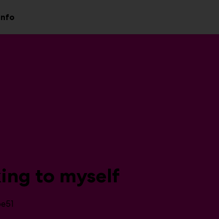
Info
aa
Avaa
valikko
alavalikko
ing to myself
6e51