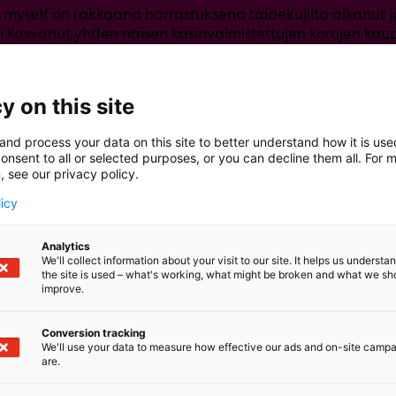
o myself on rakkaana harrastuksena taidekujilta alkanut ja
 kasvanut yhden naisen käsinvalmistettujen korujen ka
in ja makuun koruja ja asusteita. Herkkukoruista Japanin k
 goottiin kuin muihinkin alt-tyyleihin ja kaikkeen niiden v
olymeerisavi, hartsi, ja akryyli. Pöydältä löytyy mm näytt
y on this site
ja haltiakorvia, silmälasiketjuja, kaulakoruja ja korviksia
villa näet uusimmat korut, tarjoukset ja keikka-kalenter
and process your data on this site to better understand how it is us
 seurantaan! ^__^
onsent to all or selected purposes, or you can decline them all. For 
, see our privacy policy.
www.ttmjewelry.com
licy
ook.com/talkingtomyselfjewelry
ingtomyself_jewelry
talkingtomyself_jewelry
Analytics
We'll collect information about your visit to our site. It helps us underst
the site is used – what's working, what might be broken and what we sh
improve.
Conversion tracking
We'll use your data to measure how effective our ads and on-site camp
are.