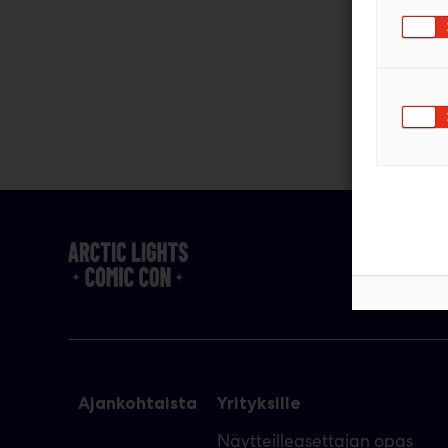
Ajankohtaista
Yrityksille
Näytteilleasettajan opas