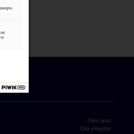
mpaigns.
ial
 to
Osta liput
Ota yhteyttä