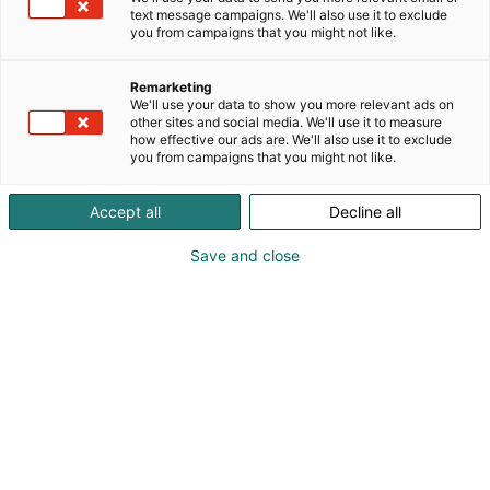
lävistämökauppa sekä Röd kampaamomyymälä -
text message campaigns. We'll also use it to exclude
ja kampaamo. Teemme pitkällä ammattitaidolla
you from campaigns that you might not like.
lävistyksiä upeilla koruilla. Pisteeltämme myös
ihanat hiustuotteet, värit ja koristeet. Myös
Remarketing
lävistyskoruja mukana messuilla
We'll use your data to show you more relevant ads on
other sites and social media. We'll use it to measure
myytävänä.Hiustuotteet HYVILLÄ messu hinnoilla ;)
how effective our ads are. We'll also use it to exclude
you from campaigns that you might not like.
Accept all
Decline all
Save and close