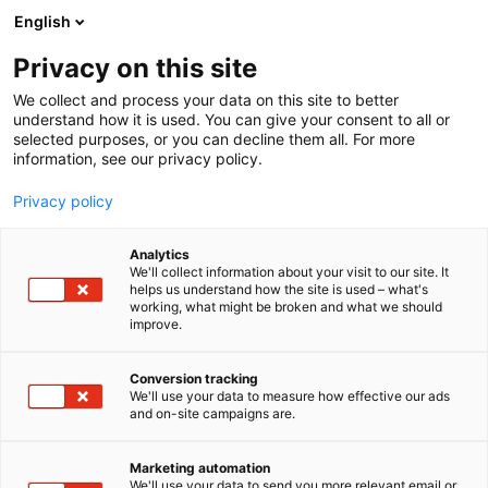
Siirry
English
sisältöön
Privacy on this site
We collect and process your data on this site to better
understand how it is used. You can give your consent to all or
selected purposes, or you can decline them all. For more
information, see our privacy policy.
Privacy policy
Analytics
Tukka ja reikä
We'll collect information about your visit to our site. It
helps us understand how the site is used – what's
working, what might be broken and what we should
6f50
Osasto:
improve.
❤️‍🔥LÄVISTYKSIÄ PAIKANPÄÄLLÄ ❤️‍🔥 6F50
Conversion tracking
We'll use your data to measure how effective our ads
Tukka ja reikä on jyväskyläläinen perheyritys,
and on-site campaigns are.
tarjoamme verkkokaupassamme laadukkaat
lävistyskorut sekä ihanat hiustuotteet. Jyväskylässä
Marketing automation
sijaitsee kivijalkamyymälämme Håle
We'll use your data to send you more relevant email or