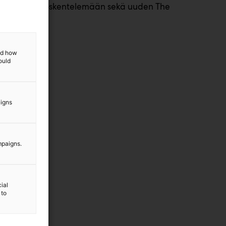
 Marvelille työskentelemään sekä uuden The
ssa.
and how
ould
aigns
mpaigns.
ial
 to