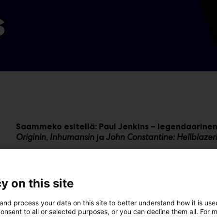
s
Saammeko esitellä: Paul Jenkins – legendaarine
Originin
Inhumansin
John Constantine: Hellblazer
,
ja
Paul Jenkins on arvostettu käsikirjoittaja ja luova joh
videopeleihin. Yli 25 vuoden aikana hän on ollut m
hahmoille, kuten
Hämähäkkimiehelle, Wolverinelle, He
y on this site
Ninja Turtlesille
. Jenkinsin työ on vaikuttanut tunnett
ollut keskeisessä roolissa Marvel-universumin elvytt
and process your data on this site to better understand how it is us
onsent to all or selected purposes, or you can decline them all. For 
Times
-bestsellereitä, BAFTA-ehdokkuuksia sekä alan p