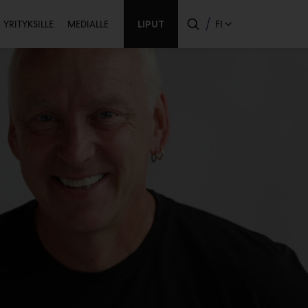
Toissijainen
LIPUT
FI
YRITYKSILLE
MEDIALLE