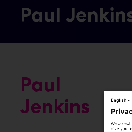
Paul Jenkin
Paul
Jenkins
English
Privac
We collect 
give your c