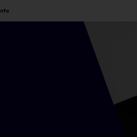
Info
aa
Avaa
valikko
alavalikko