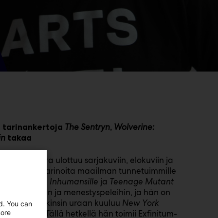
The Sentryn
Wolverine:
n tarinankertoja
,
in
takaa
taja, jonka ura ulottuu sarjakuviin, elokuviin ja
uovaamassa tarinoita maailman tunnetuimmille
llblazerille, Inhumansille
ja
Teenage Mutant
uihin elokuviin ja menestyspeleihin, ja hän on
ämisessä. Jenkinsin uraan kuuluu
New York
ed. You can
more
alkintoja. Tällä hetkellä hän toimii Exfinitum-