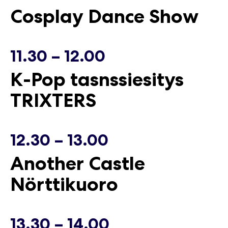
Cosplay Dance Show
16.05.2026
16.05.2026
11.30 – 12.00
K-Pop tasnssiesitys
TRIXTERS
12.30 – 13.00
Another Castle
Nörttikuoro
13.30 – 14.00