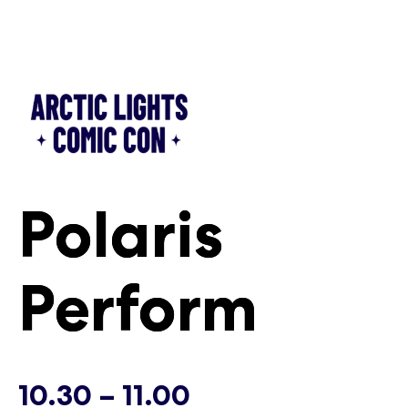
Siirry
sisältöön
Polaris
Polaris
Perform
Perform
Lauantai
Lauantai
10.30 – 11.00