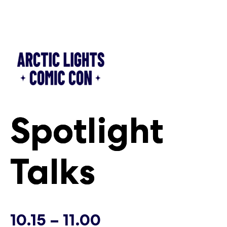
Siirry
sisältöön
Spotlight
Spotlight
Talks
Talks
Sunnuntai
Sunnuntai
10.15 – 11.00