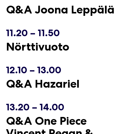
Q&A Joona Leppälä
17.05.2026
17.05.2026
11.20 – 11.50
Nörttivuoto
12.10 – 13.00
Q&A Hazariel
13.20 – 14.00
Q&A One Piece
Vincent Regan &