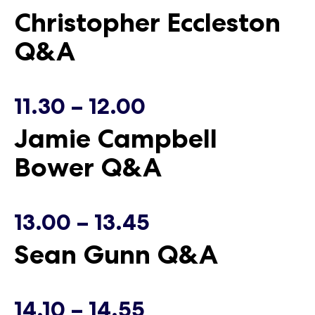
Christopher Eccleston
Lauantai
Lauantai
Q&A
16.05.2026
16.05.2026
11.30 – 12.00
Jamie Campbell
Bower Q&A
13.00 – 13.45
Sean Gunn Q&A
14.10 – 14.55