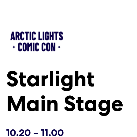
Siirry
sisältöön
Starlight
Starlight
Main Stage
Main Stage
16.5.
16.5.
10.20 – 11.00