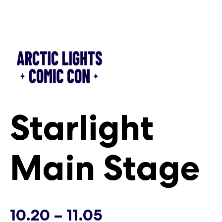
Siirry
sisältöön
Starlight
Starlight
Main Stage
Main Stage
Sunnuntai
Sunnuntai
10.20 – 11.05