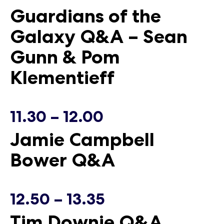
Guardians of the
17.05.2026
17.05.2026
Galaxy Q&A – Sean
Gunn & Pom
Klementieff
11.30 – 12.00
Jamie Campbell
Bower Q&A
12.50 – 13.35
Tim Downie Q&A